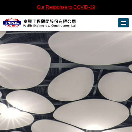
跳
Our Response to COVID-19
到
主
要
內
容
區
塊