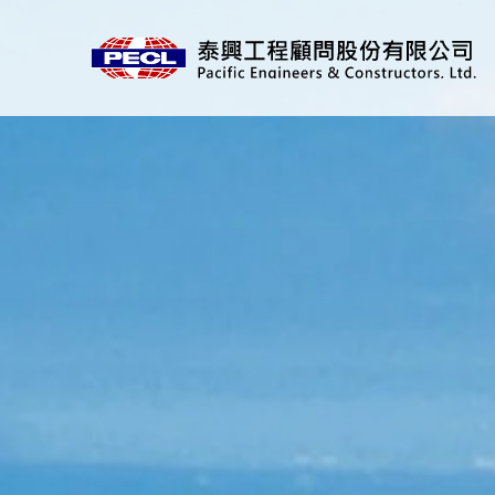
跳
到
主
要
內
容
區
塊